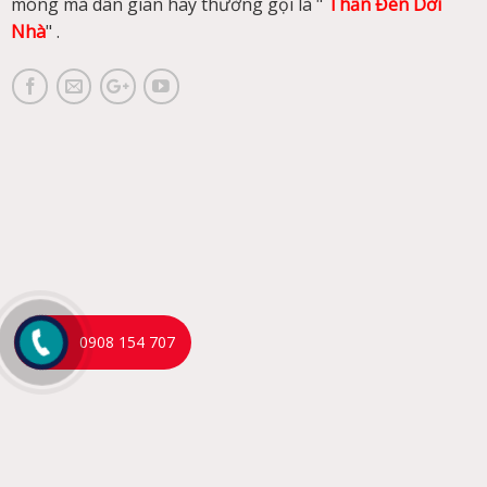
móng mà dân gian hay thường gọi là "
Thần Đèn Dời
Nhà
" .
0908 154 707