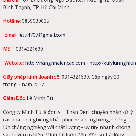
Bình Thạnh, TP. Hồ Chí MInh
Hotline:
0859039035
Email:
letu4707@gmail.com
MST
:
0314321639
Website
:
http://nangnhalencao.com
-
http://xulylunnghie
Giấy phép kinh doanh số
: 0314321639, Cấp ngày 30
tháng 3 năm 2017
Giám Đốc
: Lê Minh Tú
Công ty Minh Tú là đơn vị " Thần Đèn" chuyên nhận xử lý
các nhà lún nghiêng,khắc phục nhà bị nghiêng, Chống
lún chống nghiêng với chất lượng - uy tín- nhanh chóng
và chuyên nghiệp. Minh Tú luôn đêm đến sự hài lòng