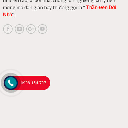
nhà lên cao, di dời nhà, chống lún nghiêng, xử lý nền
móng mà dân gian hay thường gọi là "
Thần Đèn Dời
Nhà
" .
0908 154 707