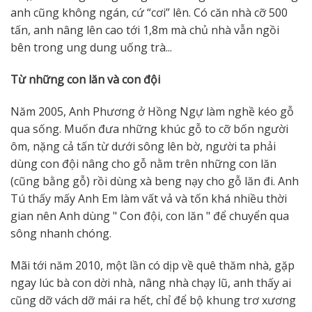
anh cũng không ngán, cứ “cơi” lên. Có căn nhà cỡ 500
tấn, anh nâng lên cao tới 1,8m mà chủ nhà vẫn ngồi
bên trong ung dung uống trà...
Từ những con lăn và con đội
Năm 2005, Anh Phương ở Hồng Ngự làm nghề kéo gỗ
qua sống. Muốn đưa những khúc gỗ to cỡ bốn người
ôm, nặng cả tấn từ dưới sông lên bờ, người ta phải
dùng con đội nâng cho gỗ nằm trên những con lăn
(cũng bằng gỗ) rồi dùng xà beng nạy cho gỗ lăn đi. Anh
Tú thấy mấy Anh Em làm vất vả và tốn khá nhiều thời
gian nên Anh dùng " Con đội, con lăn " để chuyển qua
sông nhanh chóng.
Mãi tới năm 2010, một lần có dịp về quê thăm nhà, gặp
ngay lúc bà con dời nhà, nâng nhà chạy lũ, anh thấy ai
cũng dỡ vách dỡ mái ra hết, chỉ để bộ khung trơ xương