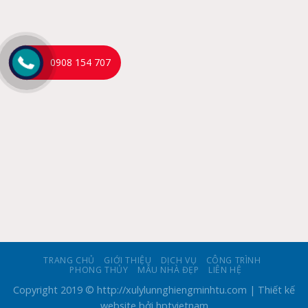
0908 154 707
TRANG CHỦ
GIỚI THIỆU
DỊCH VỤ
CÔNG TRÌNH
PHONG THỦY
MẪU NHÀ ĐẸP
LIÊN HỆ
Copyright 2019 © http://xulylunnghiengminhtu.com
| Thiết kế
website bởi hptvietnam