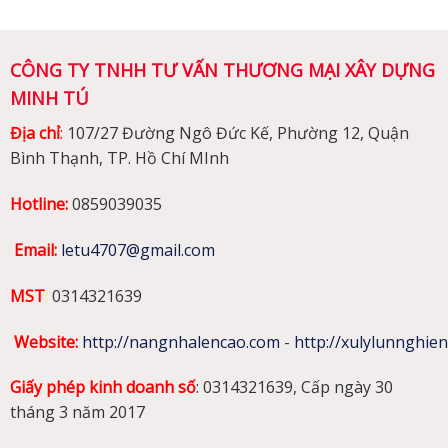
CÔNG TY TNHH TƯ VẤN THƯƠNG MẠI XÂY DỰNG
MINH TÚ
Địa chỉ
:
107/27 Đường Ngô Đức Kế, Phường 12, Quận
Bình Thạnh, TP. Hồ Chí MInh
Hotline:
0859039035
Email:
letu4707@gmail.com
MST
:
0314321639
Website
:
http://nangnhalencao.com
-
http://xulylunnghie
Giấy phép kinh doanh số
: 0314321639, Cấp ngày 30
tháng 3 năm 2017